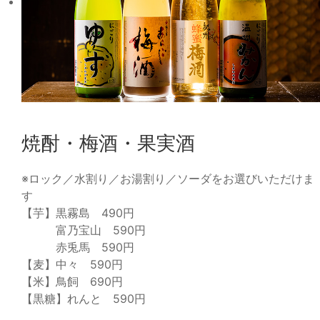
焼酎・梅酒・果実酒
※ロック／水割り／お湯割り／ソーダをお選びいただけま
す
【芋】黒霧島 490円
富乃宝山 590円
赤兎馬 590円
【麦】中々 590円
【米】鳥飼 690円
【黒糖】れんと 590円