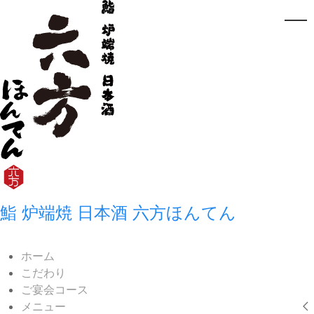
鮨 炉端焼 日本酒 六方ほんてん
ホーム
こだわり
ご宴会コース
メニュー