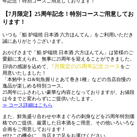
年記念！特別コースご用意しております！
【7月限定】25周年記念！特別コースご用意してお
ります！
いつも「鮨 炉端焼 日本酒 六方ほんてん」をご利用いただき
誠にありがとうございます。
おかげさまで「鮨 炉端焼 日本酒 六方ほんてん」は皆様のご
愛顧に支えられ、無事に25周年を迎えることができました。
7月限定の25周年記念コース
日頃の感謝を込めて、
をご
用意いたしました！
「本鮪中トロ&旬魚握りとあて巻き1種」などの当店自慢の
逸品が楽しめる特別コース。
25周年にふさわしい豪華な内容となっておりますが、お値段
は今までと変わらずにご提供いたします。
≫ コース詳細はこちら
また、鮮魚盛り合わせや本まぐろの刺身などを25周年特別価
格でのご提供、厳選した日本酒をご用意、その他いろいろな
企画をご用意しております！
ぜひこの機会に、当店まで足をお運びください。