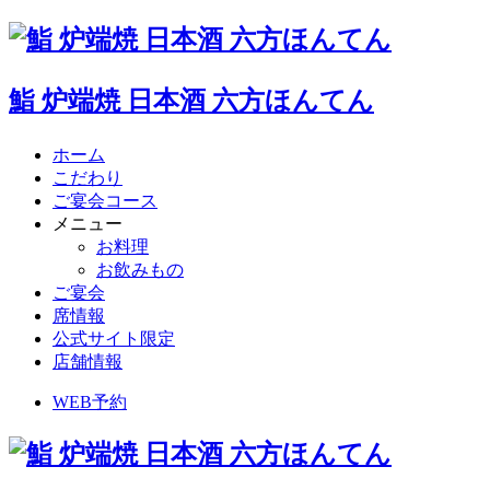
鮨 炉端焼 日本酒 六方ほんてん
ホーム
こだわり
ご宴会コース
メニュー
お料理
お飲みもの
ご宴会
席情報
公式サイト限定
店舗情報
WEB予約