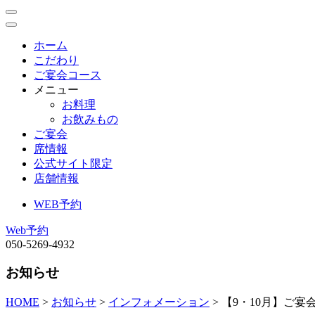
ホーム
こだわり
ご宴会コース
メニュー
お料理
お飲みもの
ご宴会
席情報
公式サイト限定
店舗情報
WEB予約
Web予約
050-5269-4932
お知らせ
HOME
>
お知らせ
>
インフォメーション
>
【9・10月】ご