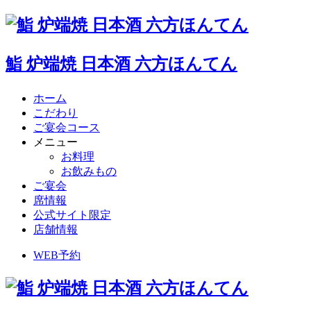
鮨 炉端焼 日本酒 六方ほんてん
ホーム
こだわり
ご宴会コース
メニュー
お料理
お飲みもの
ご宴会
席情報
公式サイト限定
店舗情報
WEB予約