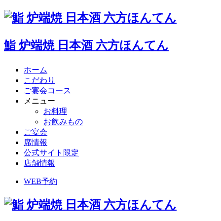
鮨 炉端焼 日本酒 六方ほんてん
ホーム
こだわり
ご宴会コース
メニュー
お料理
お飲みもの
ご宴会
席情報
公式サイト限定
店舗情報
WEB予約