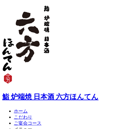
鮨 炉端焼 日本酒 六方ほんてん
ホーム
こだわり
ご宴会コース