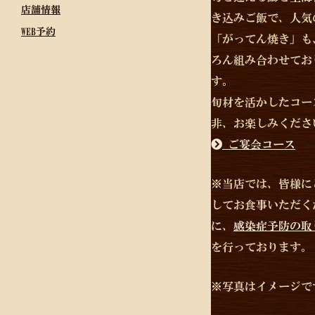
店舗情報
き込みご飯で、人気
WEB予約
「がってん焼き」も
ろん組み合わせてお
す。
旬材を活かしたコー
非、お楽しみくださ
ご宴会コース
※当店では、皆様に
してお食事いただく
に、
感染症予防の取
を行っております。
※写真はイメージで