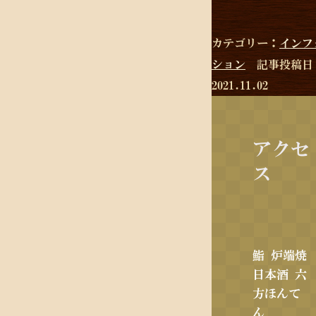
カテゴリー：
インフ
ション
記事投稿日
2021.11.02
アクセ
ス
鮨 炉端焼
日本酒 六
方ほんて
ん