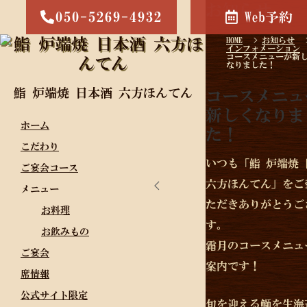
お知らせ
050-5269-4932
Web予約
HOME
>
お知らせ
インフォメーション
コースメニューが新
なりました！
鮨 炉端焼 日本酒 六方ほんてん
コースメニュ
新しくなりま
ホーム
た！
こだわり
いつも「鮨 炉端焼 
ご宴会コース
六方ほんてん」をご
メニュー
ただきありがとうご
お料理
す。
お飲みもの
霜月のコースメニュ
ご宴会
案内です！
席情報
公式サイト限定
旬を迎える鰤を生海