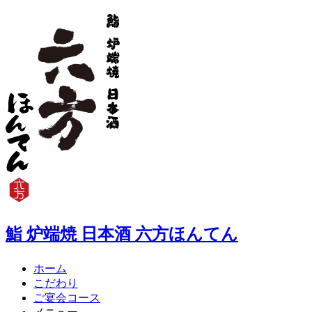
鮨 炉端焼 日本酒 六方ほんてん
ホーム
こだわり
ご宴会コース