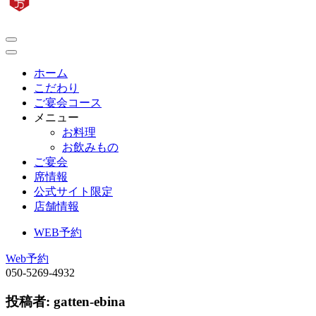
ホーム
こだわり
ご宴会コース
メニュー
お料理
お飲みもの
ご宴会
席情報
公式サイト限定
店舗情報
WEB予約
Web予約
050-5269-4932
投稿者:
gatten-ebina